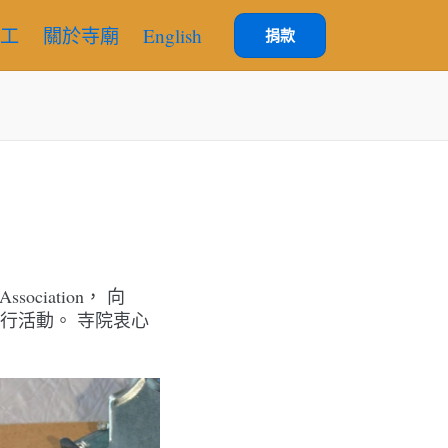
工
關於寺廟
English
捐款
ociation， 向
基金會步行活動。 寺院衷心