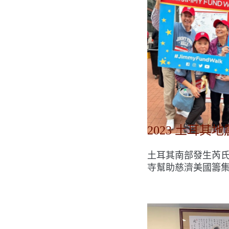
2023 土耳其地
土耳其南部發生芮氏
寺幫助慈濟美國籌