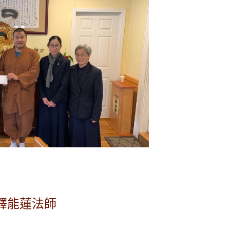
持釋能蓮法師