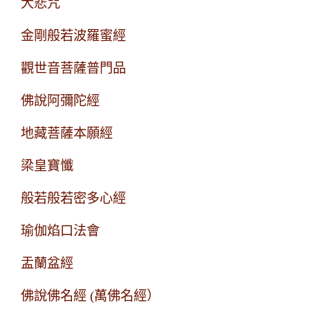
大悲咒
金剛般若波羅蜜經
觀世音菩薩普門品
佛說阿彌陀經
地藏菩薩本願經
梁皇寶懺
般若般若密多心經
瑜伽焰口法會
盂蘭盆經
佛說佛名經 (萬佛名經）